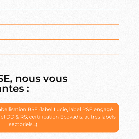
SE, nous vous
ntes :
llisation RSE (label Lucie, label RSE engagé
el DD & RS, certification Ecovadis, autres labels
sectoriels…)