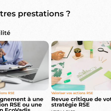
res prestations ?
lité
tions RSE
Valoriser vos actions RSE
gnement à une
Revue critique de vo
tion RSE ou une
stratégie RSE
n EcoVadis