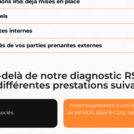
tions RSE déjà mises en place
els
tes internes
ès de vos parties prenantes externes
-delà de notre diagnostic R
fférentes prestations suiva
Accompagnement à une labe
sociés
de l’AFNOR, label B-Corp, lab