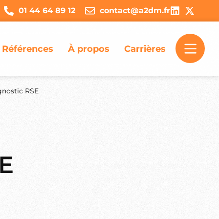
01 44 64 89 12
contact@a2dm.fr
Références
À propos
Carrières
gnostic RSE
SE