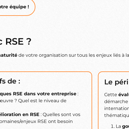
tre équipe !
c RSE ?
aturité
de votre organisation sur tous les enjeux liés à l
s de :
Le pér
tiques RSE dans votre entreprise
:
Cette
éval
 œuvre ? Quel est le niveau de
démarche 
internatio
élioration en RSE
: Quelles sont vos
thématiqu
s domaines/enjeux RSE ont besoin
La
go