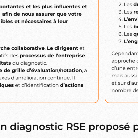
Les
d
portantes et les plus influentes et
Les
r
i afin de nous assurer que votre
L’en
bles et nécessaires à leur
Les
b
Les
q
L’eng
che collaborative
.
Le dirigeant
et
Cependant
tifs des
processus de l’entreprise
approche d
ltats
du diagnostic.
d’une ent
 de grille d’évaluation/notation
, à
mais aussi
 axes d’amélioration continue. Il
et sur d’au
iques
et d’identification
d’actions
nombre de 
un diagnostic RSE proposé 