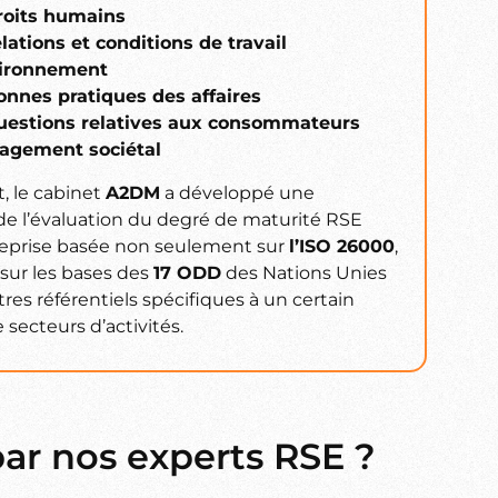
roits humains
elations et conditions de travail
vironnement
onnes pratiques des affaires
uestions relatives aux consommateurs
agement sociétal
, le cabinet
A2DM
a développé une
e l’évaluation du degré de maturité RSE
reprise basée non seulement sur
l’ISO 26000
,
 sur les bases des
17 ODD
des Nations Unies
tres référentiels spécifiques à un certain
secteurs d’activités.
par nos experts RSE ?