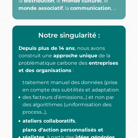
la
distribution
, le
monde culturel
, le
monde associatif
, la
communication
, …
Notre singularité :
Depuis plus de 14 ans
, nous avons
construit une
approche unique
de la
problématique carbone des
entreprises
et des organisations
:
traitement manuel des données (prise
en compte des subtilités et adaptation
des facteurs d’émissions...) et non par
des algorithmes (uniformisation des
process...),
ateliers collaboratifs
,
plans d’action personnalisés et
réalistes
, à partir des
idées générées