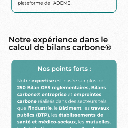
plateforme de l’ADEME.
Notre expérience dans le
calcul de bilans carbone®
Nos points forts :
Notre
expertise
est basée sur plus de
250 Bilan GES réglementaires, Bilans
carbone® entreprise
et
empreintes
carbone
réalisés dans des secteurs tels
que
l’industrie
, le
Bâtiment
, les
travaux
publics (BTP)
, les
établissements de
santé et médico-sociaux
, les
mutuelles
,