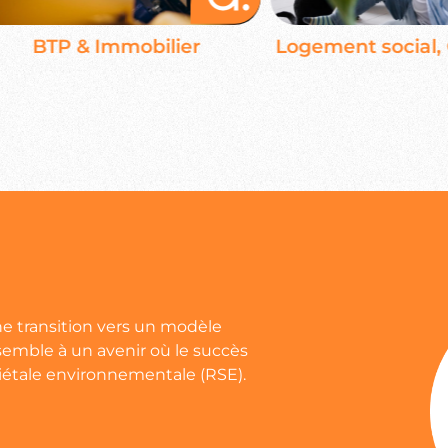
BTP & Immobilier
Logement social, OP
ne transition vers un modèle
semble à un avenir où le succès
étale environnementale (RSE).