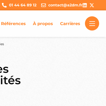
01 44 64 89 12
contact@a2dm.fr
Références
À propos
Carrières
les
es
ités