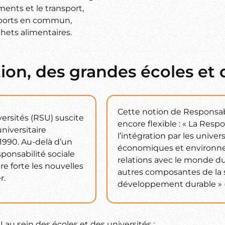
ents et le transport,
nsports en commun,
hets alimentaires.
ion, des grandes écoles et 
Cette notion de Responsabi
ersités (RSU) suscite
encore flexible : « La Resp
iversitaire
l’intégration par les univer
 1990. Au-delà d’un
économiques et environnem
ponsabilité sociale
relations avec le monde du tr
e forte les nouvelles
autres composantes de la s
r.
développement durable » (b
au sein des écoles et des universités :