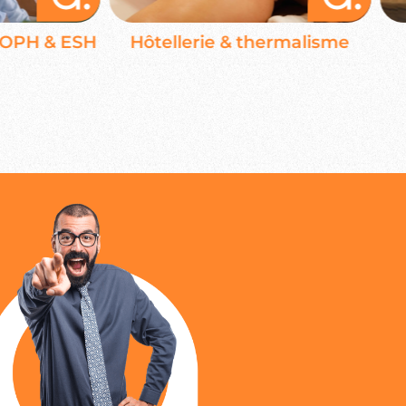
H & ESH
Hôtellerie & thermalisme