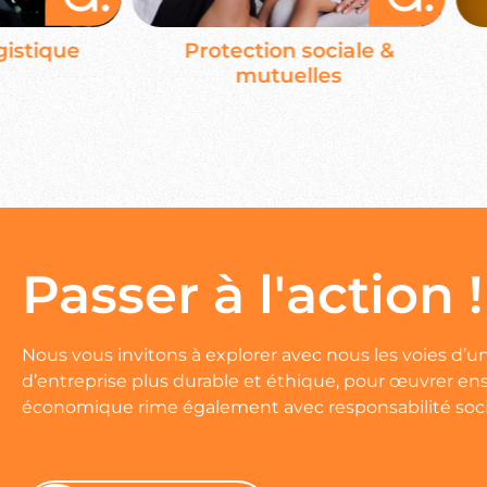
ique
Protection sociale &
mutuelles
Passer à l'action !
Nous vous invitons à explorer avec nous les voies d’u
d’entreprise plus durable et éthique, pour œuvrer en
économique rime également avec responsabilité soci